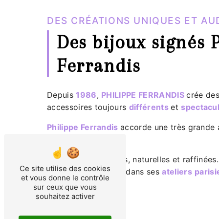
DES CRÉATIONS UNIQUES ET AU
Des bijoux signés
Ferrandis
Depuis
1986
,
PHILIPPE FERRANDIS
crée des
accessoires toujours
différents
et
spectacul
Philippe Ferrandis
accorde une très grande 
matières qu’il utilise.
Celles-ci sont nobles, naturelles et raffinées
Ce site utilise des cookies
conçus et fabriqués dans ses
ateliers
paris
et vous donne le contrôle
sur ceux que vous
souhaitez activer