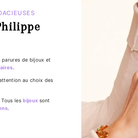
DACIEUSES
Philippe
 parures de bijoux et
aires
.
attention au choix des
. Tous les
bijoux
sont
iens
.