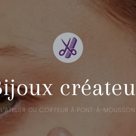
Bijoux créateu
L'ATELIER DU COIFFEUR À PONT-À-MOUSSON